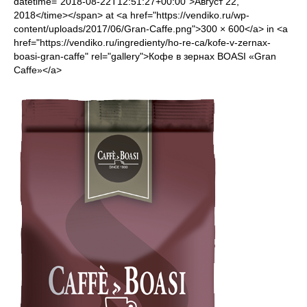
datetime="2018-08-22T12:51:27+00:00">Август 22,
2018</time></span> at <a href="https://vendiko.ru/wp-
content/uploads/2017/06/Gran-Caffe.png">300 × 600</a> in <a
href="https://vendiko.ru/ingredienty/ho-re-ca/kofe-v-zernax-
boasi-gran-caffe" rel="gallery">Кофе в зернах BOASI «Gran
Caffe»</a>