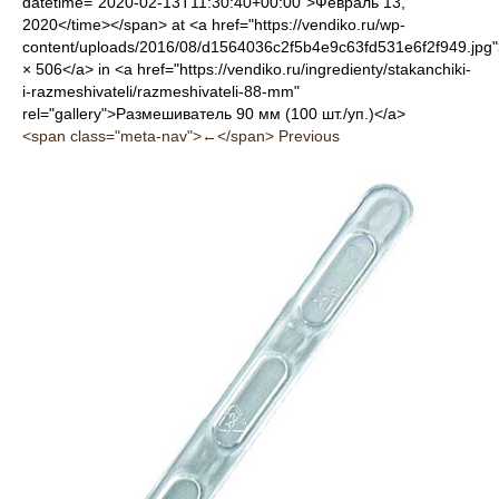
datetime="2020-02-13T11:30:40+00:00">Февраль 13,
2020</time></span> at <a href="https://vendiko.ru/wp-
content/uploads/2016/08/d1564036c2f5b4e9c63fd531e6f2f949.jpg
× 506</a> in <a href="https://vendiko.ru/ingredienty/stakanchiki-
i-razmeshivateli/razmeshivateli-88-mm"
rel="gallery">Размешиватель 90 мм (100 шт./уп.)</a>
<span class="meta-nav">←</span> Previous