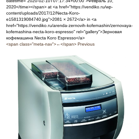
datetime="2020-02-10T07:17:34+00:00">Февраль 10,
2020</time></span> at <a href="https://vendiko.ru/wp-
content/uploads/2017/12/Necta-Koro-
e1581319084740.jpg">2081 × 2672</a> in <a
href="https://vendiko.ru/arenda-zernovih-kofemashin/zernovaya-
kofemashina-necta-koro-espresso" rel="gallery">Зерновая
кофемашина Necta Koro Espresso</a>
<span class="meta-nav">←</span> Previous