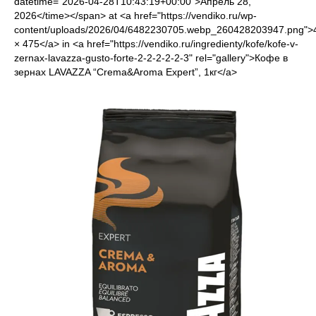
datetime="2026-04-28T10:43:19+00:00">Апрель 28,
2026</time></span> at <a href="https://vendiko.ru/wp-
content/uploads/2026/04/6482230705.webp_260428203947.png">
× 475</a> in <a href="https://vendiko.ru/ingredienty/kofe/kofe-v-
zernax-lavazza-gusto-forte-2-2-2-2-2-3" rel="gallery">Кофе в
зернах LAVAZZA “Crema&Aroma Expert”, 1кг</a>