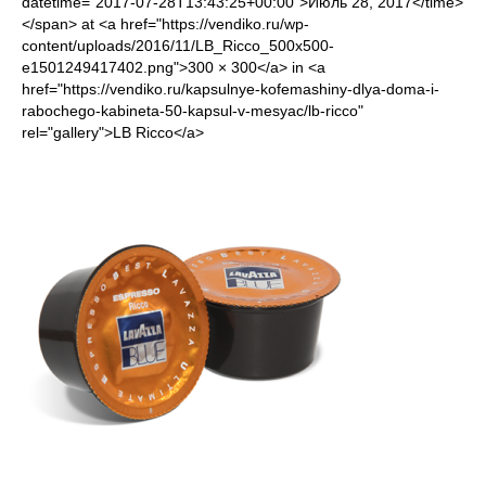
datetime="2017-07-28T13:43:25+00:00">Июль 28, 2017</time>
</span> at <a href="https://vendiko.ru/wp-
content/uploads/2016/11/LB_Ricco_500x500-
e1501249417402.png">300 × 300</a> in <a
href="https://vendiko.ru/kapsulnye-kofemashiny-dlya-doma-i-
rabochego-kabineta-50-kapsul-v-mesyac/lb-ricco"
rel="gallery">LB Ricco</a>