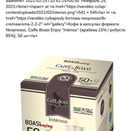
datetime="2021-02-25T10:42:25+00:00">Февраль 25,
2021</time></span> at <a href="https://vendiko.ru/wp-
content/uploads/2021/02/intenso.png">541 × 545</a> in <a
href="https://vendiko.ru/kapsuly-formata-nespresso/lb-
cremaaroma-2-2-2" rel="gallery">Кофе в капсулах формата
Nespresso, Caffe Boasi Enjoy “Intenso” (арабика 15% / робуста
85%), 50 шт.</a>