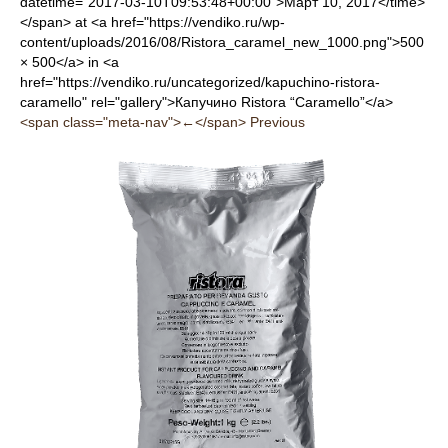
datetime="2017-03-10T09:53:48+00:00">Март 10, 2017</time>
</span> at <a href="https://vendiko.ru/wp-
content/uploads/2016/08/Ristora_caramel_new_1000.png">500
× 500</a> in <a
href="https://vendiko.ru/uncategorized/kapuchino-ristora-
caramello" rel="gallery">Капучино Ristora “Caramello”</a>
<span class="meta-nav">←</span> Previous