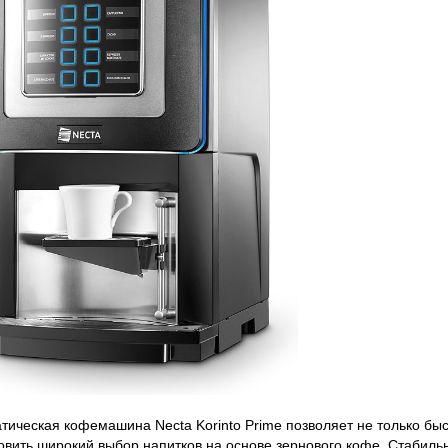
тическая кофемашина Necta Korinto Prime позволяет не только быс
овить широкий выбор напитков на основе зернового кофе. Стабильн