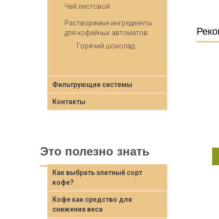
Чай листовой
Растворимые ингредиенты
Реко
для кофейных автоматов
Горячий шоколад
Фильтрующие системы
Капсульная
Зерновая
Контакты
кофемашина
кофемашина Necta
коф
LAVAZZA LB 300
Krea Prime
CLASSY MINI 220-
Подробнее
240V
Это полезно знать
Подробнее
Как выбрать элитный сорт
кофе?
Кофе как средство для
снижения веса