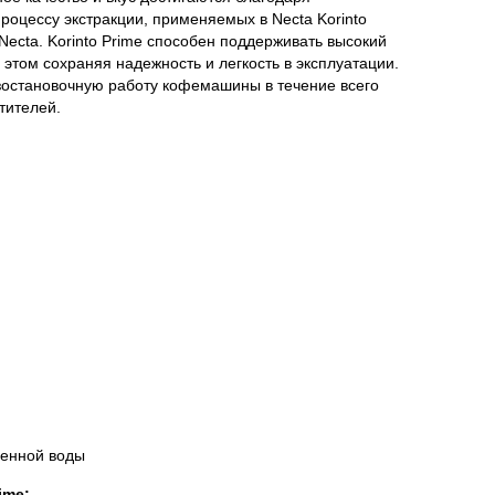
оцессу экстракции, применяемых в Necta Korinto
Necta. Korinto Prime способен поддерживать высокий
 этом сохраняя надежность и легкость в эксплуатации.
зостановочную работу кофемашины в течение всего
тителей.
ченной воды
ime
: