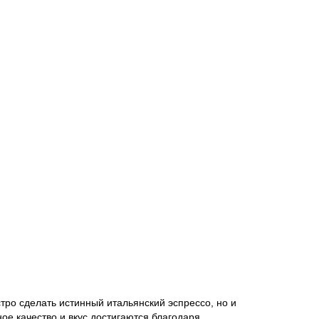
тро сделать истинный итальянский эспрессо, но и
ое качество и вкус достигаются благодаря