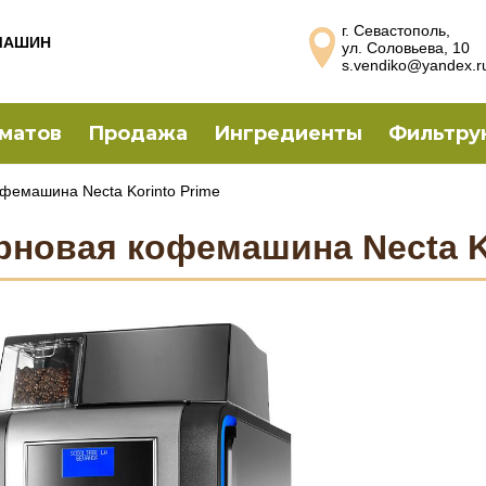
г. Севастополь,
МАШИН
ул. Соловьева, 10
s.vendiko@yandex.r
оматов
Продажа
Ингредиенты
Фильтру
фемашина Necta Korinto Prime
рновая кофемашина Necta K