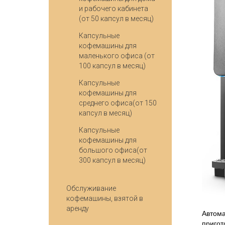
и рабочего кабинета
(от 50 капсул в месяц)
Капсульные
кофемашины для
маленького офиса (от
100 капсул в месяц)
Капсульные
кофемашины для
среднего офиса(от 150
капсул в месяц)
Капсульные
кофемашины для
большого офиса(от
300 капсул в месяц)
Обслуживание
кофемашины, взятой в
аренду
Автома
пригот