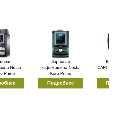
шина
Зерновая
Зерновая
EETY EP
кофемашина Necta
кофемашина Necta
Krea Espresso
Colibri ES3
нее
Подробнее
Подробнее