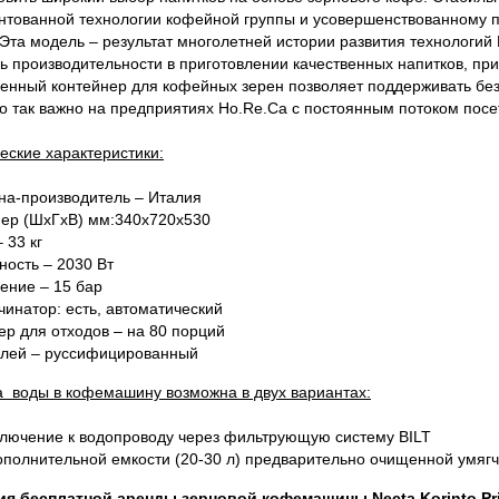
нтованной технологии кофейной группы и усовершенствованному пр
 Эта модель – результат многолетней истории развития технологий 
ь производительности в приготовлении качественных напитков, при
енный контейнер для кофейных зерен позволяет поддерживать бе
то так важно на предприятиях Ho.Re.Ca с постоянным потоком посе
еские характеристики:
на-производитель – Италия
ер (ШxГxВ) мм:340х720х530
– 33 кг
ость – 2030 Вт
ение – 15 бар
чинатор: есть, автоматический
ер для отходов – на 80 порций
лей – руссифицированный
 воды в кофемашину возможна в двух вариантах:
лючение к водопроводу через фильтрующую систему BILT
ополнительной емкости (20-30 л) предварительно очищенной умяг
ия бесплатной аренды
зерновой кофемашины
Necta
Korinto
Pr