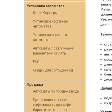
запате
Установка автоматов
Prime.
Кофе Корнеры
уровен
Увелич
Установка кофейных
дня, ч
автоматов
Технич
Установка снековых
автоматов
cтра
Автоматы с различными
разм
вариантами оплаты
вес 
мощн
FAQ
давл
капу
Скидки для сотрудников
бунк
дисп
Продажа
Подача
Автоматы по продаже воды
подк
Профессиональные
из д
кофемашины для кафе,
баров и ресторанов.
Услов