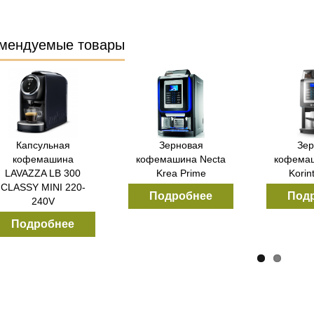
мендуемые товары
Зерновая
Зерновая
Кофема
емашина Necta
кофемашина Necta
CAPITANI SW
Korinto Prime
Koro Prime
Подробнее
Подробнее
Подроб