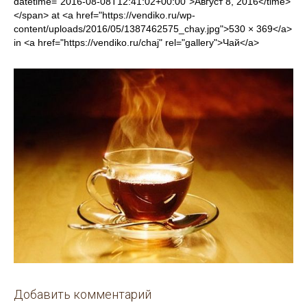
datetime="2016-08-08T12:41:02+00:00">Август 8, 2016</time>
</span> at <a href="https://vendiko.ru/wp-
content/uploads/2016/05/1387462575_chay.jpg">530 × 369</a>
in <a href="https://vendiko.ru/chaj" rel="gallery">Чай</a>
Добавить комментарий