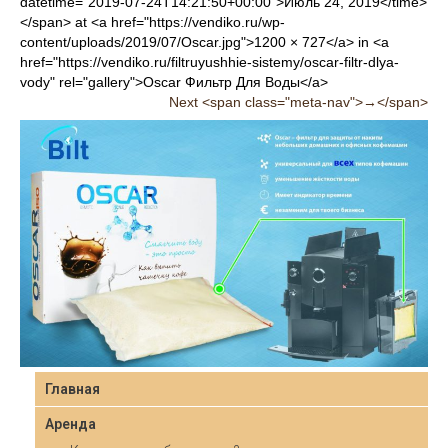
datetime="2019-07-24T14:21:50+00:00">Июль 24, 2019</time>
</span> at <a href="https://vendiko.ru/wp-
content/uploads/2019/07/Oscar.jpg">1200 × 727</a> in <a
href="https://vendiko.ru/filtruyushhie-sistemy/oscar-filtr-dlya-
vody" rel="gallery">Oscar Фильтр Для Воды</a>
Next <span class="meta-nav">→</span>
Главная
Аренда