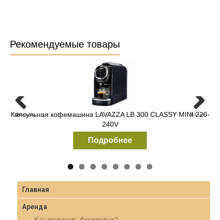
Рекомендуемые товары
Капсульная кофемашина LAVAZZA LB 300 CLASSY MINI 220-
Previous
Next
240V
Подробнее
Главная
Аренда