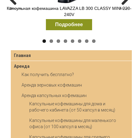
Капсульная кофемашина LAVAZZA LB 300 CLASSY MINI 220-
Зерновая кофемашина Necta Krea Prime
Previous
Next
240V
Подробнее
Подробнее
Главная
Аренда
Как получить бесплатно?
Аренда зерновых кофемашин
Аренда капсульных кофемашин
Капсульные кофемашины для дома и
рабочего кабинета (от 50 капсул в месяц)
Капсульные кофемашины для маленького
офиса (от 100 капсул в месяц)
Капсульные кофемашины для среднего