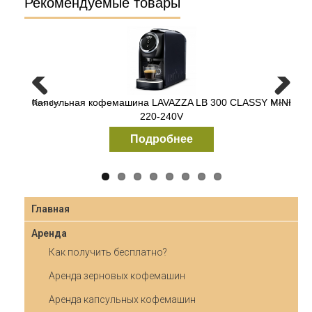
Рекомендуемые товары
Капсульная кофемашина LAVAZZA LB 300 CLASSY MINI
Зерновая кофемашина Necta Krea Prime
Previous
Next
220-240V
Подробнее
Подробнее
Главная
Аренда
Как получить бесплатно?
Аренда зерновых кофемашин
Аренда капсульных кофемашин