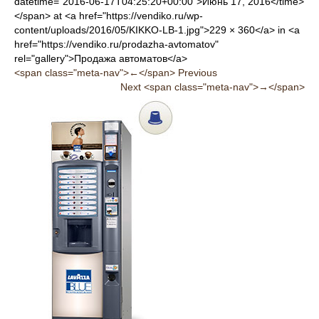
datetime="2016-06-17T04:25:20+00:00">Июнь 17, 2016</time>
</span> at <a href="https://vendiko.ru/wp-
content/uploads/2016/05/KIKKO-LB-1.jpg">229 × 360</a> in <a
href="https://vendiko.ru/prodazha-avtomatov"
rel="gallery">Продажа автоматов</a>
<span class="meta-nav">←</span> Previous
Next <span class="meta-nav">→</span>