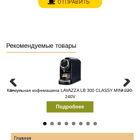
Рекомендуемые товары
Капсульная кофемашина LAVAZZA LB 300 CLASSY MINI 220-
Зерновая кофемашина Necta Krea Prime
Previous
Next
240V
Подробнее
Подробнее
Главная