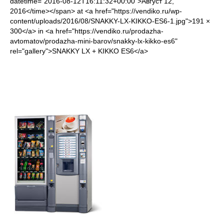
datetime="2016-08-12T16:11:32+00:00">Август 12,
2016</time></span> at <a href="https://vendiko.ru/wp-
content/uploads/2016/08/SNAKKY-LX-KIKKO-ES6-1.jpg">191 ×
300</a> in <a href="https://vendiko.ru/prodazha-
avtomatov/prodazha-mini-barov/snakky-lx-kikko-es6"
rel="gallery">SNAKKY LX + KIKKO ES6</a>