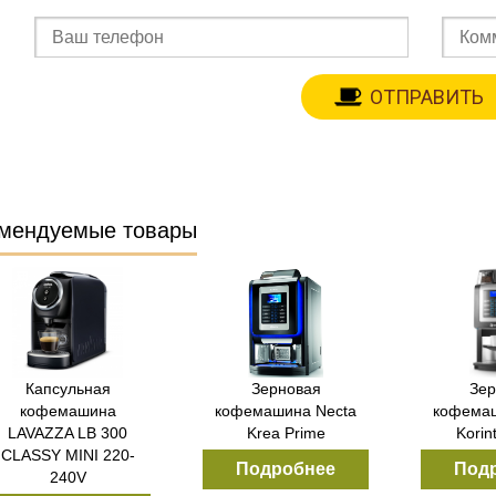
мендуемые товары
Капсульная
Зерновая
Зер
кофемашина
кофемашина Necta
кофемаш
LAVAZZA LB 300
Krea Prime
Korin
CLASSY MINI 220-
Подробнее
Под
240V