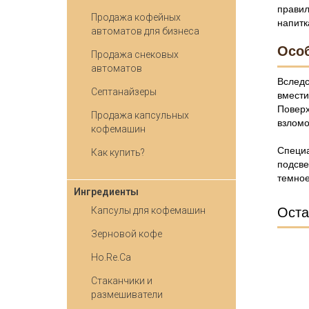
правил
Продажа кофейных
напитк
автоматов для бизнеса
Особ
Продажа снековых
автоматов
Вследс
Септанайзеры
вмести
Поверх
Продажа капсульных
взломо
кофемашин
Специа
Как купить?
подсве
темное
Ингредиенты
Капсулы для кофемашин
Оста
Зерновой кофе
Ho.Re.Ca
Стаканчики и
размешиватели