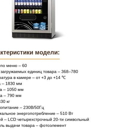
ктеристики модели:
по меню – 60
 загружаемых единиц товара – 368–780
атура в камере – от +3 до +14 ℃
 – 1830 мм
а – 1050 мм
а – 790 мм
330 кг
опитание – 230В/50Гц
альное энергопотребление – 510 Вт
й – LCD четырехстрочный 20-ти символьный
ль выдачи товара – фотоэлемент