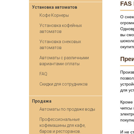
FAS 
Установка автоматов
Кофе Корнеры
О снек
огромн
Установка кофейных
Одновр
автоматов
вы смо
шокола
Установка снековых
окупит
автоматов
Автоматы с различными
Преи
вариантами оплаты
Произв
FAQ
позвол
Скидки для сотрудников
устрой
для ус
Продажа
Кроме 
чипсы 
Автоматы по продаже воды
электр
Профессиональные
покупк
кофемашины для кафе,
баров и ресторанов.
И не с