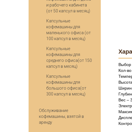
и рабочего кабинета
(от 50 капсул в месяц)
Капсульные
кофемашины для
маленького офиса (от
100 капсул в месяц)
Капсульные
Хара
кофемашины для
среднего офиса(от 150
Выбор 
капсул в месяц)
Кол-во
Капсульные
Темпер
кофемашины для
Высота
большого офиса(от
Ширин
300 капсул в месяц)
Глубин
Вес – 
Электр
Обслуживание
Максим
кофемашины, взятой в
Диспле
аренду
Контро