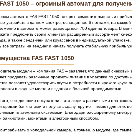
FAST 1050 – огромный автомат для получе
овом автомате FAS FAST 1050 говорят: «вместительность и прибыль
ых устройств в данном спектре, оснащенное 6 полками, на каждой 
еменно в автомате может размещаться 780 единиц товара. В меню
жете предложить своим клиентам расширенный ассортимент снеков,
да, а также сэндвичей или круассанов в индивидуальной упаковке.
ь все затраты на вендинг и начать получать стабильную прибыль у
мущества FAS FAST 1050
одитель модели – компания FAS – заявляет, что данный снековый
яет продавать различные продукты питания в упаковке по доступн
ства позволят удовлетворить вкусы и потребности широкого круга 
тановки в людные места и в здания с большой проходимостью.
того, сегодняшние покупатели – это люди с различными платежным
и орешки банкнотами и получать сдачу, другие – имеют для этих це
онными платежными системами. Благодаря расширенному спектру
и банкнотами, монетами и электронным способом.
тоит забывать о холодильной камере, а точнее, о модуле, где темп