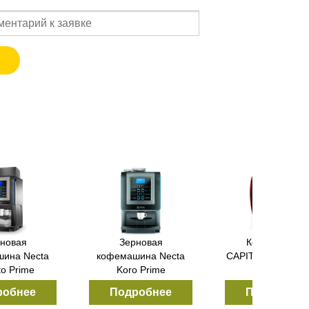
новая
Зерновая
Кофемашина
ина Necta
кофемашина Necta
CAPITANI SWEET
to Prime
Koro Prime
робнее
Подробнее
Подробнее