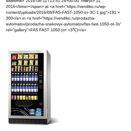
datetime="2016-08-11T13:51:24+00:00">Август 11,
2016</time></span> at <a href="https://vendiko.ru/wp-
content/uploads/2016/08/FAS-FAST-1050-от-3С-1.jpg">191 ×
300</a> in <a href="https://vendiko.ru/prodazha-
avtomatov/prodazha-snekovyx-avtomatov/fas-fast-1050-ot-3s"
rel="gallery">FAS FAST 1050 (от +3℃)</a>