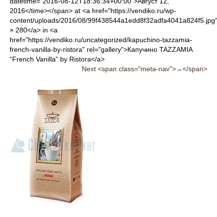
datetime="2016-08-12T18:36:34+00:00">Август 12,
2016</time></span> at <a href="https://vendiko.ru/wp-
content/uploads/2016/08/99f438544a1edd8f32adfa4041a824f5.jpg
× 280</a> in <a
href="https://vendiko.ru/uncategorized/kapuchino-tazzamia-
french-vanilla-by-ristora" rel="gallery">Капучино TAZZAMIA
“French Vanilla” by Ristora</a>
Next <span class="meta-nav">→</span>