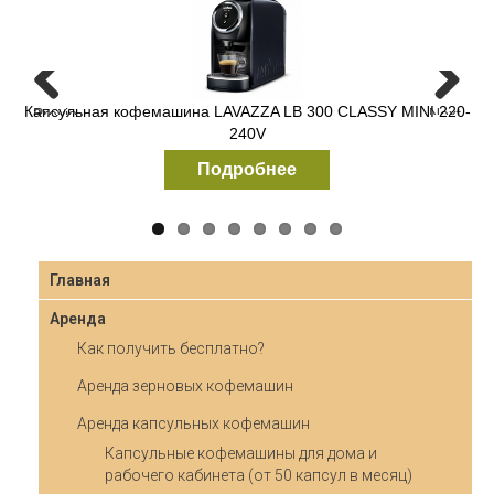
Капсульная кофемашина LAVAZZA LB 300 CLASSY MINI 220-
Зерновая кофемашина Necta Krea Prime
Previous
Next
240V
Подробнее
Подробнее
Главная
Аренда
Как получить бесплатно?
Аренда зерновых кофемашин
Аренда капсульных кофемашин
Капсульные кофемашины для дома и
рабочего кабинета (от 50 капсул в месяц)