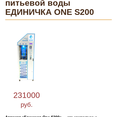
питьевой воды
ЕДИНИЧКА ONE S200
231000
руб.
Автомат «Единичка One S200»
— это компактное и