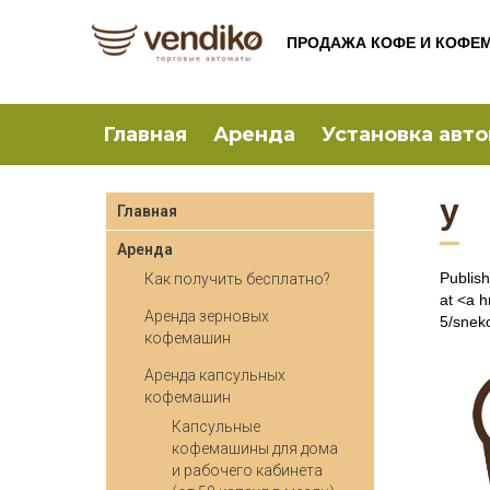
ПРОДАЖА КОФЕ И КОФЕ
Главная
Аренда
Установка авт
y
Главная
Аренда
Publis
Как получить бесплатно?
at <a h
Аренда зерновых
5/snek
кофемашин
Аренда капсульных
кофемашин
Капсульные
кофемашины для дома
и рабочего кабинета