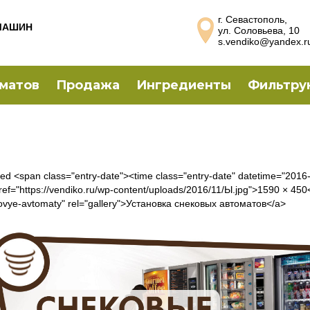
г. Севастополь,
МАШИН
ул. Соловьева, 10
s.vendiko@yandex.r
оматов
Продажа
Ингредиенты
Фильтру
hed <span class="entry-date"><time class="entry-date" datetime="20
ref="https://vendiko.ru/wp-content/uploads/2016/11/Ы.jpg">1590 × 450<
ovye-avtomaty" rel="gallery">Установка снековых автоматов</a>