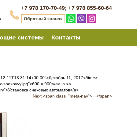
+7 978 170-70-49; +7 978 855-60-64
u
Обратный звонок
ющие системы
Контакты
17-12-11T13:31:14+00:00">Декабрь 11, 2017</time>
ox-snekovyy.jpg">600 × 900</a> in <a
llery">Установка снековых автоматов</a>
Next <span class="meta-nav">→</span>