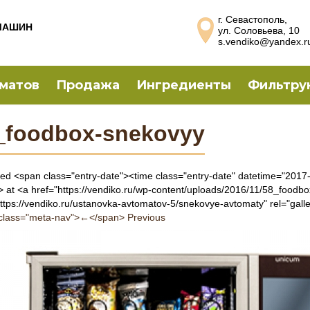
г. Севастополь,
МАШИН
ул. Соловьева, 10
s.vendiko@yandex.r
оматов
Продажа
Ингредиенты
Фильтру
_foodbox-snekovyy
hed <span class="entry-date"><time class="entry-date" datetime="20
> at <a href="https://vendiko.ru/wp-content/uploads/2016/11/58_foodb
https://vendiko.ru/ustanovka-avtomatov-5/snekovye-avtomaty" rel="ga
class="meta-nav">←</span> Previous