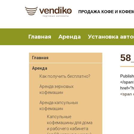
ПРОДАЖА КОФЕ И КОФЕ
Главная
Аренда
Установка авт
58
Главная
Аренда
Publis
Как получить бесплатно?
</span
Аренда зерновых
href="
кофемашин
<span 
Аренда капсульных
кофемашин
Капсульные
кофемашины для дома
и рабочего кабинета