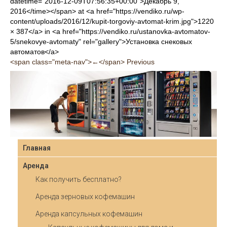
datetime="2016-12-09T07:56:35+00:00">Декабрь 9,
2016</time></span> at <a href="https://vendiko.ru/wp-
content/uploads/2016/12/kupit-torgoviy-avtomat-krim.jpg">1220
× 387</a> in <a href="https://vendiko.ru/ustanovka-avtomatov-
5/snekovye-avtomaty" rel="gallery">Установка снековых
автоматов</a>
<span class="meta-nav">←</span> Previous
Главная
Аренда
Как получить бесплатно?
Аренда зерновых кофемашин
Аренда капсульных кофемашин